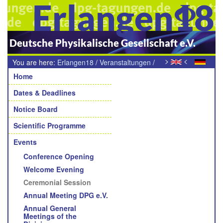
Erlangen18
Deutsche Physikalische Gesellschaft e.V.
>
<
You are here:
Erlangen18
/
Veranstaltungen
/
Navigation
Festakt der Deutschen Physikalischen Gesellschaft
Home
Dates & Deadlines
Notice Board
Scientific Programme
Events
Conference Opening
Welcome Evening
Ceremonial Session
Annual Meeting DPG e.V.
Annual General
Meetings of the