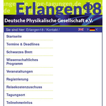
Erlangen18
Deutsche Physikalische Gesellschaft e.V.
>
<
Sie sind hier:
Erlangen18
/
Kontakt
/
Navigation
Teilnehmende Arbeitskreise
Startseite
Termine & Deadlines
Schwarzes Brett
Wissenschaftliches
Programm
Veranstaltungen
Registrierung
Reisekostenzuschuss
Tagungsort
Teilnehmerinfos